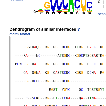
G |
scan
Dendrogram of similar interfaces
?
matrix format
  ----R
G
S
T
D
A
Q
G
--R
G
--R
G
--D
C
H
G
--T
T
R
G
--D
A
E
C
--R
G
                                             
  ----R
A
----N
C
--------A
T
S
G
D
C
--K
G
D
C
P
T
S
G
S
A
R
T
K
G
                                             
  P
C
Y
C
R
G
--D
A
----R
G
--R
G
--D
C
H
G
----R
G
--D
C
E
C
--R
G
                                             
  ----Q
A
--S
G
N
A
--K
G
--Q
A
S
T
S
C
D
C
--K
G
R
G
--D
C
H
A
--R
G
                                             
  ----R
G
--D
C
E
C
--R
G
--R
G
--D
C
H
G
----------------
                                             
  ----------------R
G
S
T
--Y
G
Y
C
----Q
C
--T
G
S
T
R
G
Y
T
                                             
  ----E
C
--S
C
K
G
--R
G
--L
T
--F
C
N
A
----Q
A
--T
T
N
A
----
                                             