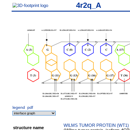
4r2q_A
legend
pdf
WILMS TUMOR PROTEIN (WT1)
structure name