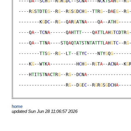
  ----D
A
--S
C
H
G
--R
G
R
G
D
C
--S
C
N
A
----N
C
K
T
S
A
H
G
--R
G
                                             
  ----R
G
S
T
D
T
E
G
--R
G
--R
G
S
G
D
C
H
G
--T
T
R
G
--D
A
E
G
--R
G
                                             
  --------K
G
D
C
--R
G
--Q
A
R
G
A
T
N
A
----Q
A
--A
T
H
G
----
                                             
  ----Q
A
--T
C
N
A
------Q
A
H
T
T
T
----Q
A
T
T
L
A
H
G
T
C
D
T
R
G
                                             
  ----Q
A
--T
T
N
A
----S
T
Q
A
Q
T
A
T
S
T
N
T
A
T
T
T
L
A
H
G
T
C
--R
G
                                             
  --------T
T
S
G
--R
G
--L
T
--E
T
Y
C
----N
T
Y
G
Q
G
------
                                             
  ----K
G
--W
T
K
A
----------H
C
H
G
--R
G
T
A
--A
C
N
A
--K
G
                                             
  ----H
T
I
T
S
T
N
A
C
T
R
G
--R
G
--D
C
N
A
----------------
                                             
  ------------------R
G
--D
G
E
C
--R
G
R
G
S
G
D
C
H
A
----
home
updated Sun Jun 28 11:06:57 2026