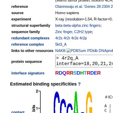
(
Wilms tumor protein, isoform 4C
reference
Olanrewaju et al. 'Genes 28 2304 
source
Homo sapiens
experiment
X-ray (resolution=1.54, R-factor=0
structural superfamily
beta-beta-alpha zinc fingers;
sequence family
Zinc finger, C2H2 type
;
redundant complexes
4r2s
4r2r
4r2e
4r2p
reference complex
5kl3_A
links to other resources
NAKB
PDIdb
DNApro
protein sequence
R
D
Q
R
R
S
D
H
T
R
D
E
R
interface signature
Estimated binding specificities
?
# IC
A |
C |
contact